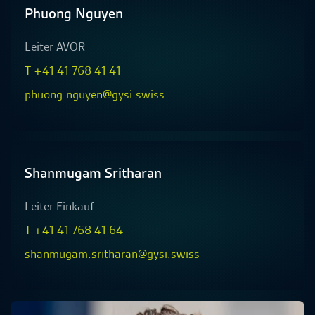
Phuong Nguyen
Leiter AVOR
T +41 41 768 41 41
phuong.nguyen@gysi.swiss
Shanmugam Sritharan
Leiter Einkauf
T +41 41 768 41 64
shanmugam.sritharan@gysi.swiss